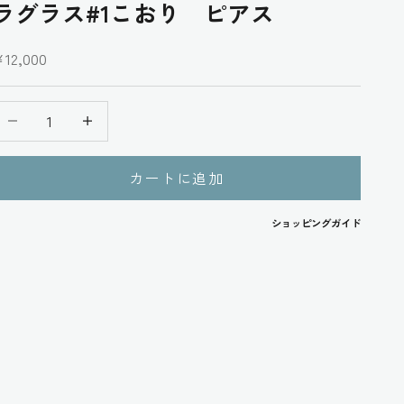
ラグラス#1こおり ピアス
セール価格
12,000
数量を減らす
数量を減らす
カートに追加
ショッピングガイド