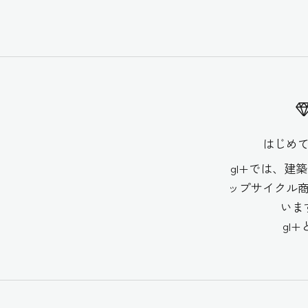
はじめ
gl+では、建
ップサイクル
いま
gl+