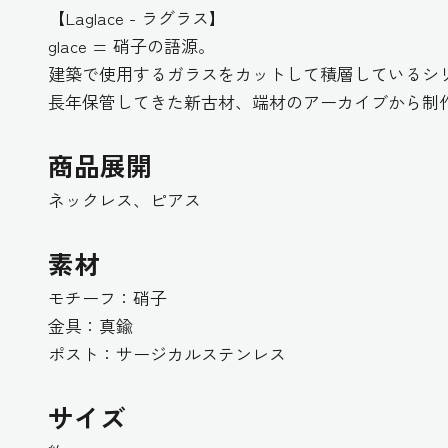
【Laglace - ラグラス】
glace = 硝子の語源。
建築で使用するガラスをカットして積層しているシ
長年保管してきた新古材、端材のアーカイブから制
商品展開
ネックレス
、ピアス
素材
モチーフ：硝子
金具：真鍮
ポスト：サージカルステンレス
サイズ